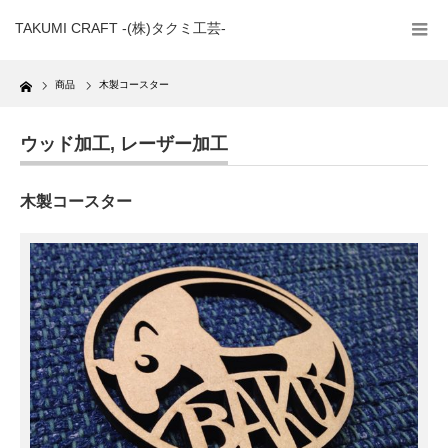
TAKUMI CRAFT -(株)タクミ工芸-
Home
商品
木製コースター
ウッド加工
,
レーザー加工
木製コースター